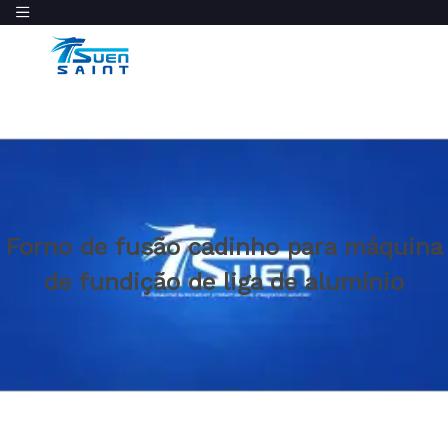
Forno de fusão cadinho para máquina
de fundição de liga de alumínio