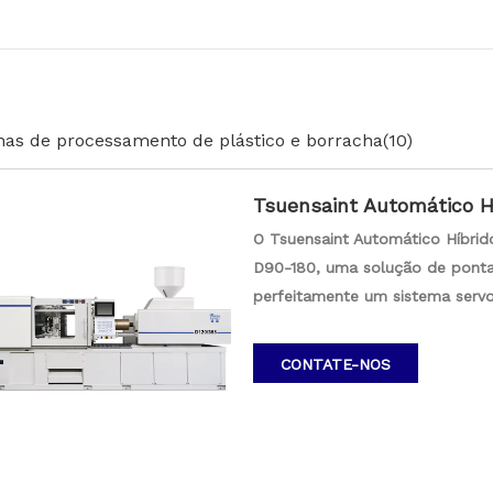
as de processamento de plástico e borracha
(10)
Tsuensaint Automático Hí
Moldagem D90-180
O Tsuensaint Automático Híbrid
D90-180, uma solução de ponta
perfeitamente um sistema servo
máquina, garantindo o desempen
preferida para processamento d
CONTATE-NOS
versatilidade e eficiência em a