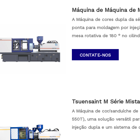
Máquina de Máquina de M
nsaint Série S/150T-550T
A Máquina de cores dupla da sé
ponta para moldagem por injeç
mesa rotativa de 180 ° no cili
preciso e rápido durante a abe
servo acionada por motor, facili
CONTATE-NOS
síncrona de materiais heterogê
processar e fabricar produtos d
Tsuensaint M Série Mist
A Máquina de cor/sanduíche de 
550T), uma solução versátil pa
injeção dupla e um sistema de co
cavidade do molde, seguida pel