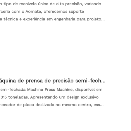
o tipo de manivela única de alta precisão, variando
rceria com o Aomate, oferecemos suporte
ia técnica e experiência em engenharia para projetos
quinas de imprensa, conhecidas por alta precisão,
nder e exceder as expectativas dos clientes.
isão e aomato para suporte técnico dedicado na
áquina de prensa de precisão semi-fecha
 semi-fechada Machine Press Machine, disponível em
315 toneladas. Apresentando um design exclusivo
nceador de placa deslizada no mesmo centro, essa
uição de forçar até, promovendo um movimento
 é uma prova do compromisso da Tsuensaint com a
o -a uma solução ideal para várias aplicações