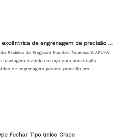
ão robusta com um compromisso de obter resultados
o.
 excêntrica de engrenagem de precisão P
são Excisiva da Eragrada Ecentric Tsuensaint APU/W
 fuselagem dividida em aço para construção
ntrica de engrenagem garante precisão em
ra trilhos-guia octaédricos de quatro cantos para
o contra sobrecarga hidráulica e lubrificação
 APU/W exemplifica confiabilidade, eficiência e
e tonelagem, atendendo a diversas necessidades
ype Fechar Tipo único Crace