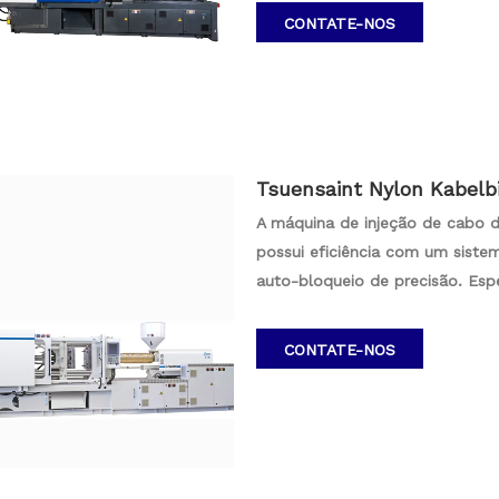
final. O controlador especializ
CONTATE-NOS
preciso de ambas as unidades de
vibrantes, de alta qualidade e c
Tsuensaint Nylon Kabelb
60-580T
A máquina de injeção de cabo d
possui eficiência com um sistem
auto-bloqueio de precisão. Espe
garante alimentação rápida, exc
temperatura. O aumento do proj
CONTATE-NOS
de moldagem rápida, enquanto 
garante plastificante rápido e c