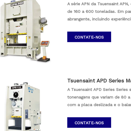
A série APN da Tsuensaint APN, 
de 160 a 600 toneladas. Em pa
abrangente, incluindo experiênc
de eletrodomésticos. Nossas má
refletem um compromisso de ate
CONTATE-NOS
Escolha o Tsuensaint para prec
realização de seus projetos.
Tsuensaint APD Series M
da 80-315T
A Tsuensaint APD Series Series
tonenagens que variam de 80 a 
com a placa deslizada e o bala
configuração garante a distrib
estável e preciso. A série APD
CONTATE-NOS
engenharia de precisão, tornand