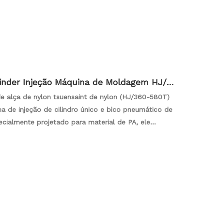
ado de duas posições permite o controle separado e
 injeção, facilitando a produção de produtos finais
oloridos.
inder Injeção Máquina de Moldagem HJ/3
e alça de nylon tsuensaint de nylon (HJ/360-580T)
a de injeção de cilindro único e bico pneumático de
cialmente projetado para material de PA, ele
elente plastificante e controle preciso da
eto do circuito de petróleo atende aos requisitos
o dispositivo de aquecimento do nano distante
om eficiência energética.