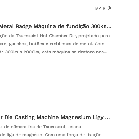
MAIS
Metal Badge Máquina de fundição 300kn-
ção da Tsuensaint Hot Chamber Die, projetada para
are, ganchos, botões e emblemas de metal. Com
de 300kn a 2000kn, esta máquina se destaca nos
do resultados de alta qualidade e intrincados. Eleve
 com a tecnologia avançada da Tsuensaint para
vel.
 Die Casting Machine Magnesium Ligy Pr
800kn
 de câmara fria de Tsuensaint, criada
de liga de magnésio. Com uma força de fixação