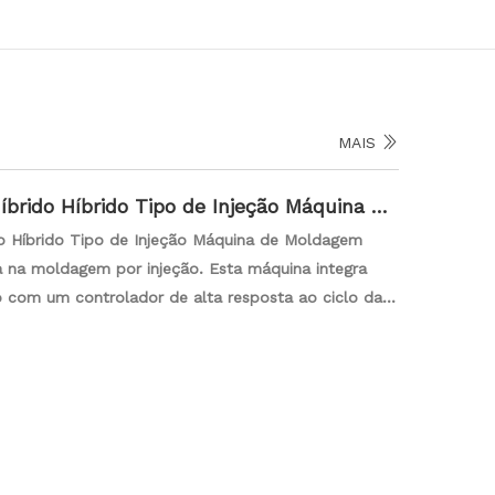
MAIS
brido Híbrido Tipo de Injeção Máquina de
o Híbrido Tipo de Injeção Máquina de Moldagem
 na moldagem por injeção. Esta máquina integra
 com um controlador de alta resposta ao ciclo da
ho ideal. O design híbrido torna uma escolha
e produtos ultrafinos e de alta precisão, fornecendo
plicações de moldagem.