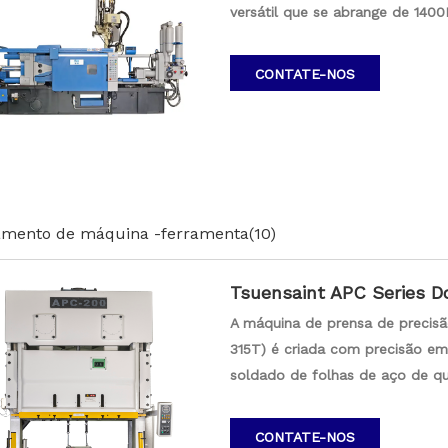
versátil que se abrange de 140
eficiência na produção de com
solução confiável projetada par
CONTATE-NOS
oferecendo desempenho ideal e
mento de máquina -ferramenta
(10)
Tsuensaint APC Series Do
315T
A máquina de prensa de precisã
315T) é criada com precisão e
soldado de folhas de aço de qu
tensão, isso garante maior estab
precisão da máquina. A máquin
CONTATE-NOS