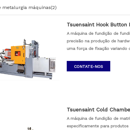
e metalurgia máquinas
(2)
Tsuensaint Hook Button 
2000kn
A máquina de fundição de fundi
precisão na produção de hardw
uma força de fixação variando 
processos de fundição, garantin
suas capacidades de fabricação
CONTATE-NOS
uma produção eficiente e confiá
Tsuensaint Cold Chamber
oducts Force 1400kn-20
A máquina de fundição de matriz
especificamente para produtos 