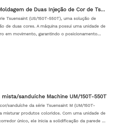
oldagem de Duas Injeção de Cor de Tsue
rie Tsuensaint (US/150T-550T), uma solução de
ão de duas cores. A máquina possui uma unidade de
ndro em movimento, garantindo o posicionamento
rtura do molde. Equipado com rotação hidráulica ou
ta a precisão. A série S se destaca na injeção
neos bi-componentes, tornando-o ideal para
e material de cor dupla e sanduíche.
a mista/sanduíche Machine UM/150T-550T
cor/sanduíche da série Tsuensaint M (UM/150T-
ra misturar produtos coloridos. Com uma unidade de
rredor único, ele inicia a solidificação da parede da
a injeção de um material diferente para moldagem