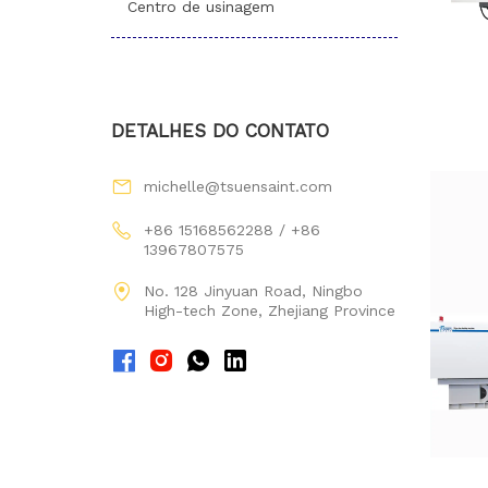
Centro de usinagem
DETALHES DO CONTATO
michelle@tsuensaint.com
+86 15168562288 / +86
13967807575
No. 128 Jinyuan Road, Ningbo
High-tech Zone, Zhejiang Province