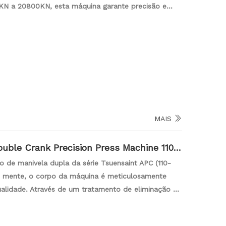
0KN a 20800KN, esta máquina garante precisão e
ponentes da liga de magnésio. Confie em uma
a atender às diversas necessidades de fabricação,
m uma ampla faixa de força de fixação.
MAIS
uble Crank Precision Press Machine 110-
o de manivela dupla da série Tsuensaint APC (110-
m mente, o corpo da máquina é meticulosamente
alidade. Através de um tratamento de eliminação de
ilidade e confiabilidade, contribuindo para a
a de imprensa se destaca como uma solução