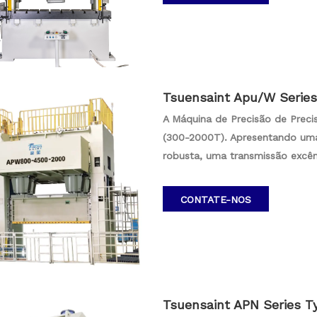
confiável, casando a construç
de metalworking de alta precisã
Tsuensaint Apu/W Series
ressione 300-2000T
A Máquina de Precisão de Preci
(300-2000T). Apresentando uma
robusta, uma transmissão excê
metalworking. A máquina incorpo
operações estáveis. Com proteçã
CONTATE-NOS
automática de óleo fino, a série
segurança em uma ampla gama d
industriais.
Tsuensaint APN Series T