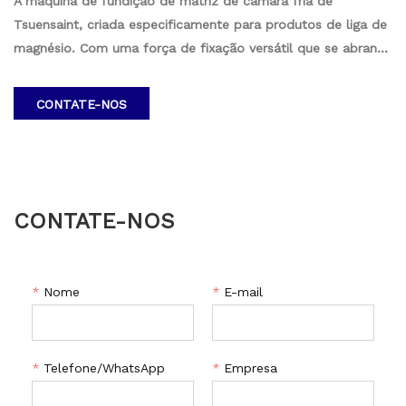
A máquina de fundição de matriz de câmara fria de
n
Tsuensaint, criada especificamente para produtos de liga de
magnésio. Com uma força de fixação versátil que se abrange
de 1400KN a 20800KN, esta máquina garante precisão e
eficiência na produção de componentes da liga de
CONTATE-NOS
magnésio. Confie em uma solução confiável projetada para
atender às diversas necessidades de fabricação, oferecendo
desempenho ideal em uma ampla faixa de força de fixação.
CONTATE-NOS
*
Nome
*
E-mail
*
Telefone/WhatsApp
*
Empresa