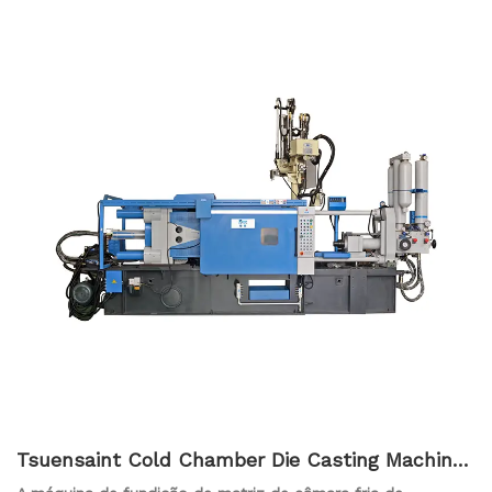
Tsuensaint Cold Chamber Die Casting Machine
Magnesium Ligy Products Force 1400kn-20800k