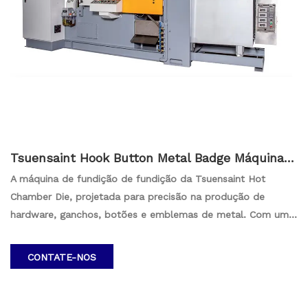
Tsuensaint Hook Button Metal Badge Máquina d
e fundição 300kn-2000kn
A máquina de fundição de fundição da Tsuensaint Hot
Chamber Die, projetada para precisão na produção de
hardware, ganchos, botões e emblemas de metal. Com uma
força de fixação variando de 300kn a 2000kn, esta máquina
se destaca nos processos de fundição, garantindo
CONTATE-NOS
resultados de alta qualidade e intrincados. Eleve suas
capacidades de fabricação com a tecnologia avançada da
Tsuensaint para uma produção eficiente e confiável.